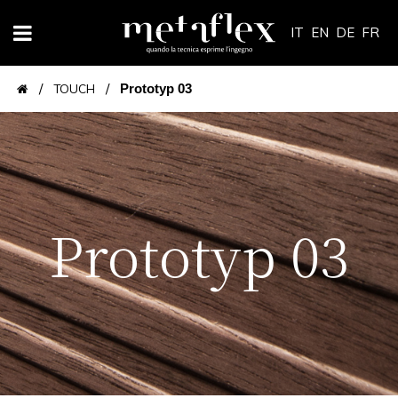
IT
EN
DE
FR
/
/
TOUCH
Prototyp 03
Prototyp 03